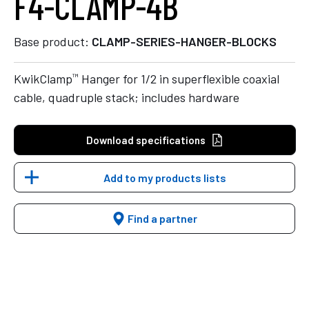
F4-CLAMP-4B
Base product:
CLAMP-SERIES-HANGER-BLOCKS
™
KwikClamp
Hanger for 1/2 in superflexible coaxial
cable, quadruple stack; includes hardware
Download specifications
Add to my products lists
Find a partner