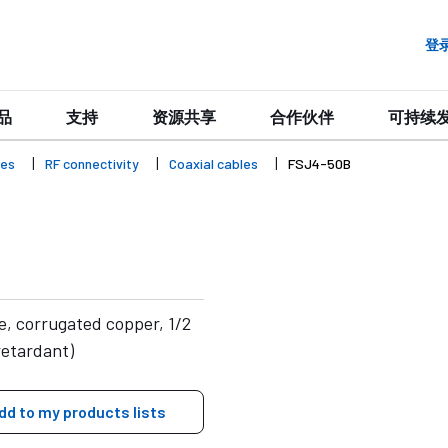
登
品
支持
资源共享
合作伙伴
可持续
ies
RF connectivity
Coaxial cables
FSJ4-50B
e, corrugated copper, 1/2
retardant)
dd to my products lists