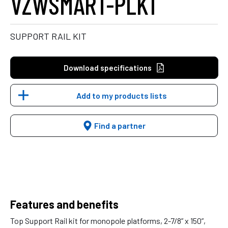
VZWSMART-PLK1
SUPPORT RAIL KIT
Download specifications
Add to my products lists
Find a partner
Features and benefits
Top Support Rail kit for monopole platforms, 2-7/8” x 150”,