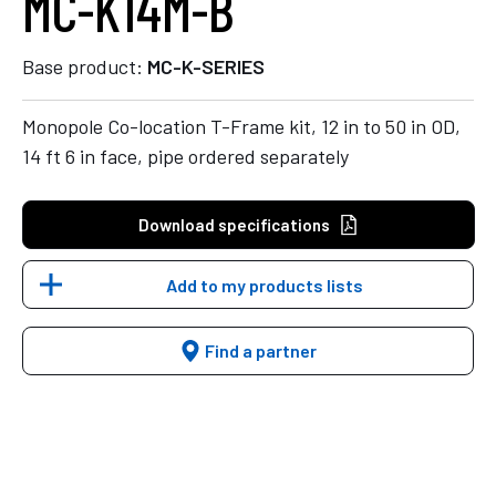
MC-K14M-B
Base product:
MC-K-SERIES
Monopole Co-location T-Frame kit, 12 in to 50 in OD,
14 ft 6 in face, pipe ordered separately
Download specifications
Add to my products lists
Find a partner