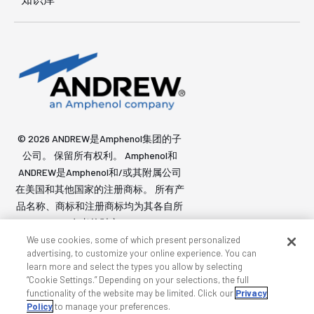
© 2026 ANDREW是Amphenol集团的子
公司。 保留所有权利。 Amphenol和
ANDREW是Amphenol和/或其附属公司
在美国和其他国家的注册商标。 所有产
品名称、商标和注册商标均为其各自所
有者的财产。
We use cookies, some of which present personalized
advertising, to customize your online experience. You can
learn more and select the types you allow by selecting
可访问性
隐私政策和Cookie
条款
站点地图
“Cookie Settings.” Depending on your selections, the full
functionality of the website may be limited. Click our
Privacy
Policy
to manage your preferences.