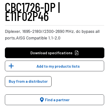
CBC1726-DP |
E11F02P46
Diplexer, 1695-2180//2300-2690 MHz, dc bypass all
ports,AISG Compatible 1.1-2.0
Download specifications
Add to my products lists
Buy from a distributor
Find a partner