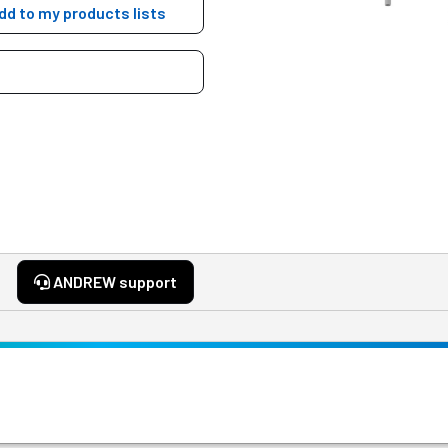
dd to my products lists
ANDREW support