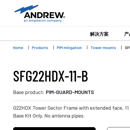
解决方案
产
Home
Products
PIM mitigation
Tower mounts
SF
SFG22HDX-11-B
Base product:
PIM-GUARD-MOUNTS
G22HDX Tower Sector Frame with extended face, 11 ft
Base Kit Only. No antenna pipes.