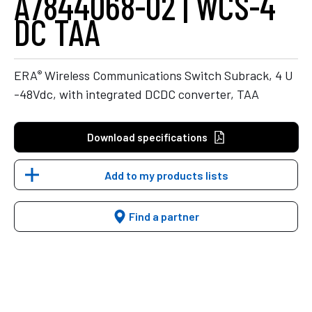
A7844068-02 | WCS-4
DC TAA
®
ERA
Wireless Communications Switch Subrack, 4 U
-48Vdc, with integrated DCDC converter, TAA
Download specifications
Add to my products lists
Find a partner