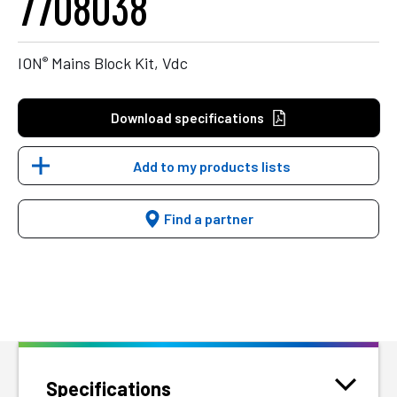
7708038
®
ION
Mains Block Kit, Vdc
Download specifications
Add to my products lists
Find a partner
Specifications