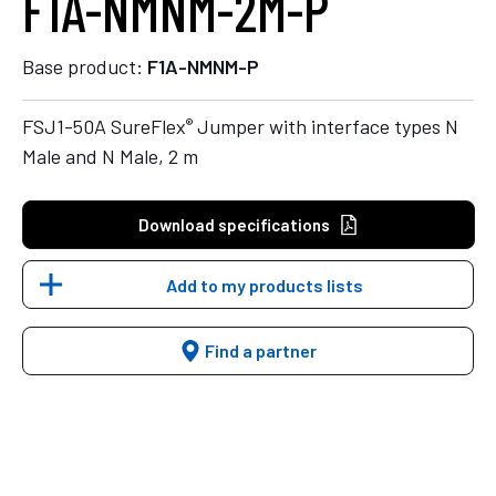
F1A-NMNM-2M-P
Base product:
F1A-NMNM-P
®
FSJ1-50A SureFlex
Jumper with interface types N
Male and N Male, 2 m
Download specifications
Add to my products lists
Find a partner