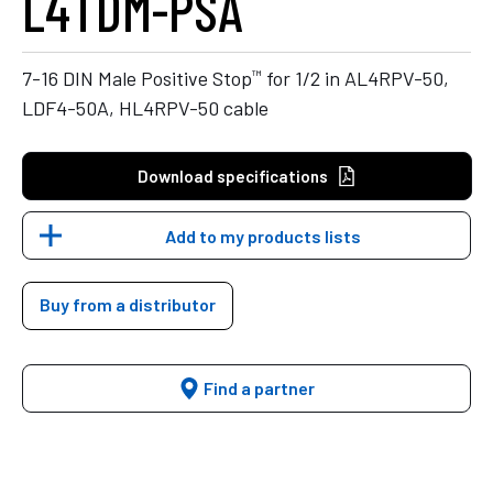
L4TDM-PSA
™
7-16 DIN Male Positive Stop
for 1/2 in AL4RPV-50,
LDF4-50A, HL4RPV-50 cable
Download specifications
Add to my products lists
Buy from a distributor
Find a partner