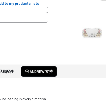
dd to my products lists
品和配件
ANDREW 支持
nd loading in every direction