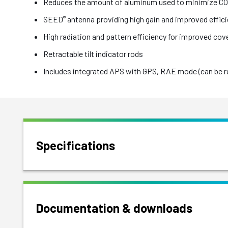
Reduces the amount of aluminum used to minimize CO
SEED
antenna providing high gain and improved effic
®
High radiation and pattern efficiency for improved co
Retractable tilt indicator rods
Includes integrated APS with GPS, RAE mode (can be 
Specifications
Documentation & downloads