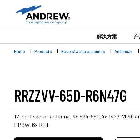
解决方案
产
Home
Products
Base station antennas
Antennas
RRZZVV-65D-R6N47G
12-port sector antenna, 4x 694-960,4x 1427–2690 a
HPBW, 6x RET