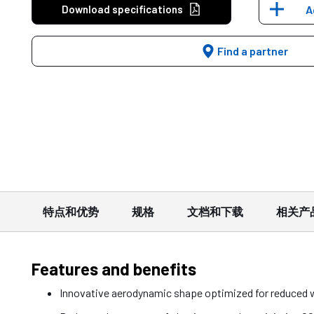
Download specifications
A
Find a partner
特点和优势
规格
文档和下载
相关产
Features and benefits
Innovative aerodynamic shape optimized for reduced wi