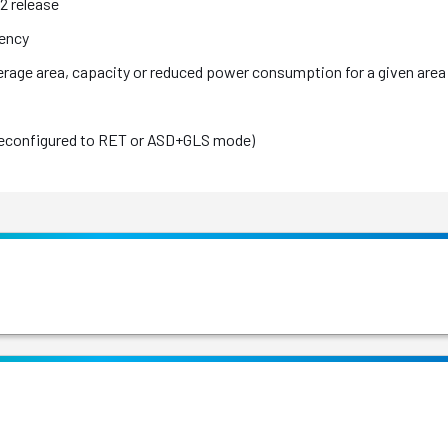
2 release
iency
verage area, capacity or reduced power consumption for a given area
reconfigured to RET or ASD+GLS mode)